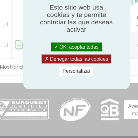
Standard Cooling/Cooling P
Este sitio web usa
cookies y te permite
Pc
EER
controlar las que deseas
Modelo
kW
activar
GWH18AUDXD-
5.3
3.35
OK, aceptar todas
K6DNA1A
Denegar todas las cookies
Mostrando desde 1 hasta 1 - En total 1 resultados
Personalizar
Ave
má