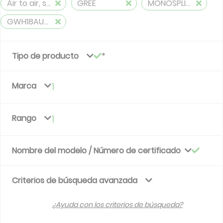
Air to air, split, reversible (≤ 12 kW)
GREE
MONOSPLITS
GWH18AUDXD-K6DNA1A
Tipo de producto
Marca
1
Rango
1
Nombre del modelo / Número de certificado
Criterios de búsqueda avanzada
¿Ayuda con los criterios de búsqueda?