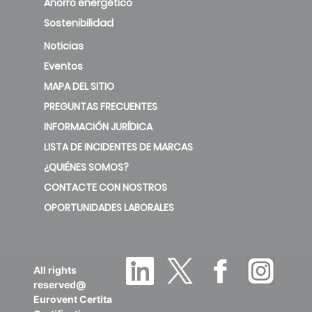
Ahorro energético
ATXC50E
5.1
3.25
1
Sostenibilidad
new
Noticias
Eventos
ARXC60D /
MAPA DEL SITIO
ATXC60D
6.23
3.25
1
PREGUNTAS FRECUENTES
deleted
INFORMACIÓN JURÍDICA
LISTA DE INCIDENTES DE MARCAS
ARXC60E /
¿QUIÉNES SOMOS?
ATXC60E
6.23
3.25
1
CONTACTE CON NOSTROS
new
OPORTUNIDADES LABORALES
All rights
reserved@
Eurovent Certita