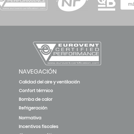
2.56
3.3
0
má
new
ARXC35D /
ATXC35D
3.5
3.3
1
deleted
ARXC35E /
ATXC35E
3.5
3.3
1
NAVEGACIÓN
new
Calidad del aire y ventilación
Confort térmico
ARXC50D /
Bomba de calor
ATXC50D
5.1
3.25
1
Refrigeración
deleted
Normativa
Incentivos fiscales
ARXC50E /