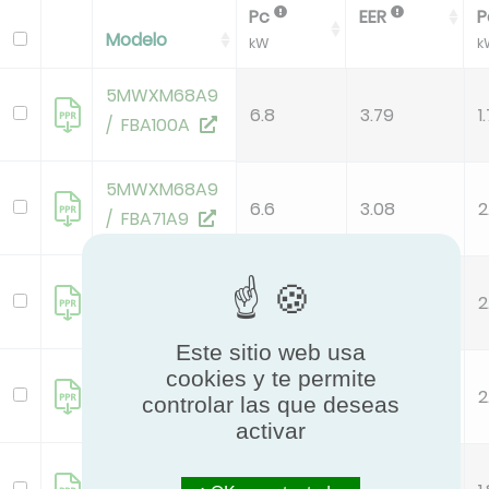
Pc
EER
P
Modelo
kW
k
5MWXM68A9
6.8
3.79
1
/ FBA100A
5MWXM68A9
6.6
3.08
2
/ FBA71A9
5MWXM90A9
8.7
3.65
2
/ FBA100A
Este sitio web usa
5MWXM90A9
cookies y te permite
9
3.63
2
controlar las que deseas
/ FBA125A
activar
5MWXM90A9