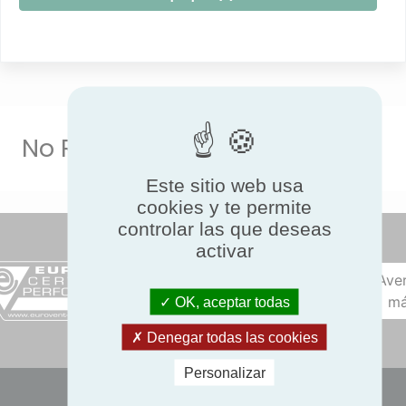
No Result
Este sitio web usa
cookies y te permite
controlar las que deseas
activar
Ave
má
OK, aceptar todas
Denegar todas las cookies
Personalizar