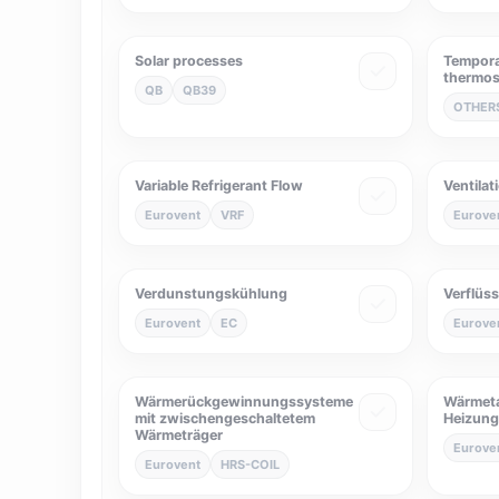
Solar processes
Temporal
thermos
QB
QB39
OTHER
Variable Refrigerant Flow
Ventilat
Eurovent
VRF
Eurove
Verdunstungskühlung
Verflüs
Eurovent
EC
Eurove
Wärmerückgewinnungssysteme
Wärmeta
mit zwischengeschaltetem
Heizung
Wärmeträger
Eurove
Eurovent
HRS-COIL