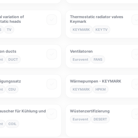
 variation of
Thermostatic radiator valves
tatic heads
Keymark
S
TV
KEYMARK
KEYTV
ion ducts
Ventilatoren
nt
DUCT
Eurovent
FANS
sigungssatz
Wärmepumpen - KEYMARK
nt
CDU
KEYMARK
HPKM
uscher für Kühlung und
Wüstenzertifizierung
Eurovent
DESERT
nt
COIL