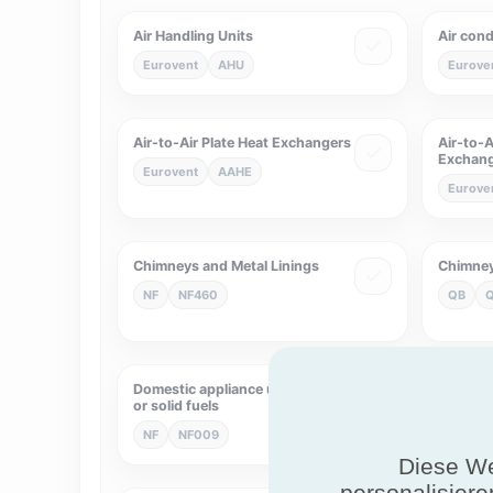
Air Handling Units
Air cond
Eurovent
AHU
Eurove
Air-to-Air Plate Heat Exchangers
Air-to-A
Exchan
Eurovent
AAHE
Eurove
Chimneys and Metal Linings
Chimney
NF
NF460
QB
Domestic appliance using liquid
Domesti
or solid fuels
NF
N
NF
NF009
Diese We
personalisiere