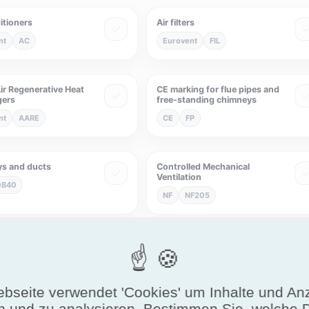
itioners
Air filters
nt
AC
Eurovent
FIL
ir Regenerative Heat
CE marking for flue pipes and
gers
free-standing chimneys
nt
AARE
CE
FP
s and ducts
Controlled Mechanical
Ventilation
QB40
NF
NF205
c solar water heaters
Drift-Eliminatoren
F441
Eurovent
DE
bseite verwendet 'Cookies' um Inhalte und An
n und zu analysieren. Bestimmen Sie, welche 