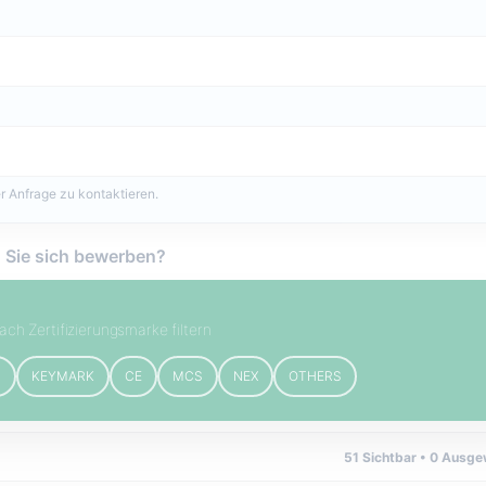
r Anfrage zu kontaktieren.
 Sie sich bewerben?
ach Zertifizierungsmarke filtern
B
KEYMARK
CE
MCS
NEX
OTHERS
51
Sichtbar •
0
Ausgew