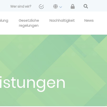
Wer sind wir?
hlung
Gesetzliche
Nachhaltigkeit
News
regelungen
eistungen