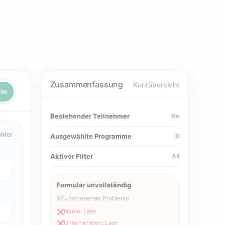
Zusammenfassung
Kurzübersicht
in
Bestehender Teilnehmer
No
elder
Ausgewählte Programme
0
Aktiver Filter
All
Formular unvollständig
9
Zu behebende Probleme
Name: Leer
❌
Unternehmen: Leer
❌