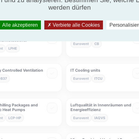
 Air cleaners
Eurovent Wärmepumpen
werden dürfen
nt
ACL
Eurovent
Eurovent-HP
Alle akzeptieren
Verbiete alle Cookies
Personalisie
Flüssig-
Gekühlte Balken
wärmetauscher
Eurovent
CB
nt
LPHE
 Controlled Ventilation
IT Cooling units
QB37
Eurovent
ITCU
hilling Packages and
Luftqualität in Innenräumen und
c Heat Pumps
Energieeffizienz
nt
LCP-HP
Eurovent
IAQVS