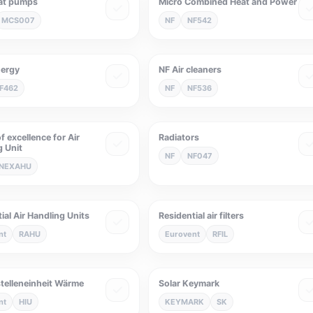
at pumps
Micro Combined Heat and Power
MCS007
NF
NF542
nergy
NF Air cleaners
F462
NF
NF536
f excellence for Air
Radiators
g Unit
NF
NF047
NEXAHU
ial Air Handling Units
Residential air filters
nt
RAHU
Eurovent
RFIL
stelleneinheit Wärme
Solar Keymark
nt
HIU
KEYMARK
SK