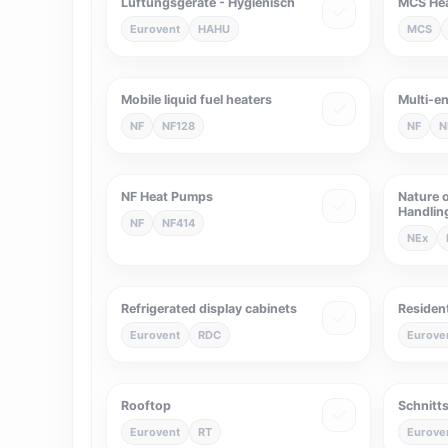
Lüftungsgeräte - Hygienisch
MCS He
Eurovent
HAHU
MCS
Mobile liquid fuel heaters
Multi-e
NF
NF128
NF
N
NF Heat Pumps
Nature o
Handlin
NF
NF414
NEx
Refrigerated display cabinets
Resident
Eurovent
RDC
Eurove
Rooftop
Schnitt
Eurovent
RT
Eurove