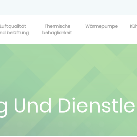
Luftqualität
Thermische
Wärmepumpe
Kü
nd belüftung
behaglichkeit
ng Und Dienstl