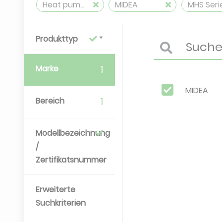
Heat pump, air-to-water, packaged, reversible
MIDEA
MHS Seri
Produkttyp
Marke
1
MIDEA
Bereich
1
Modellbezeichnung
/
Zertifikatsnummer
Erweiterte
Suchkriterien