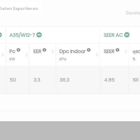
 Daten Exportieren
Durchs
A35/W12-7
SEER AC
Pc
EER
Dpc Indoor
SEER
ηs
kW
kPa
%
50
3.3
36.3
4.85
191