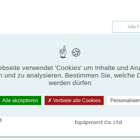
Alle 
ps
bseite verwendet 'Cookies' um Inhalte und An
n und zu analysieren. Bestimmen Sie, welche 
rsible
werden dürfen
Participant
Alle akzeptieren
Verbiete alle Cookies
Personalisie
Nummer
GD MIDEA Heating & Venti
3
Equipment Co. Ltd