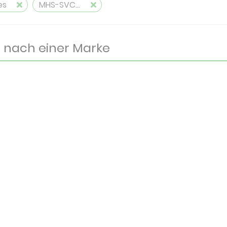
es
MHS-SVC50-RN7TL-B