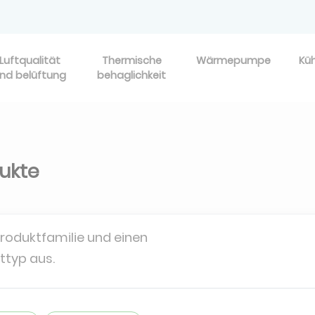
Luftqualität
Thermische
Wärmepumpe
Kü
nd belüftung
behaglichkeit
dukte
Produktfamilie und einen
ttyp aus.