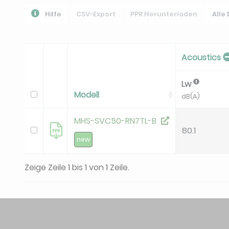
Hilfe
CSV-Export
PPR Herunterladen
Alle
Acoustics
Lw
Modell
dB(A)
MHS-SVC50-RN7TL-B
80.1
new
Zeige Zeile 1 bis 1 von 1 Zeile.