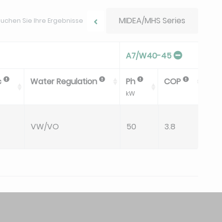
MIDEA/MHS Series
uchen Sie Ihre Ergebnisse
A7/W40-45
c
Water Regulation
Ph
COP
Dp
kW
kPa
VW/VO
50
3.8
32.