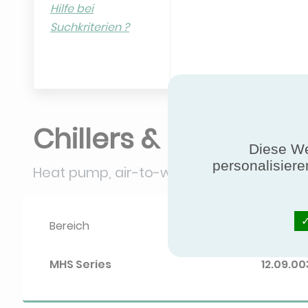
Hilfe bei
Suchkriterien ?
Chillers & Heat pum
Diese We
personalisiere
Heat pump, air-to-water, packaged, reve
Bereich
Diplom-
MHS Series
12.09.00