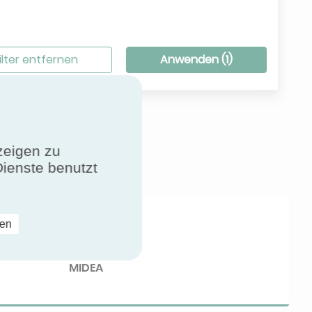
Filter entfernen
Anwenden (
1
)
zeigen zu
Dienste benutzt
ren
Brand
lating
MIDEA