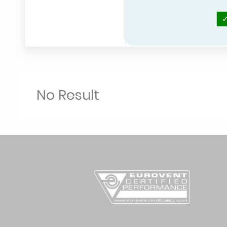
MIDEA
REDGE/L
SENERTEC
UNTES-R
No Result