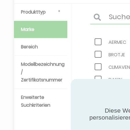
Produkttyp
Marke
AERMEC
Bereich
BROTJE
Modellbezeichnung
CLIMAVE
/
DAIKIN
Zertifikatsnummer
FLÄKTGR
Erweiterte
HAIER
Suchkriterien
Diese We
KANIONC
personalisiere
MAXA