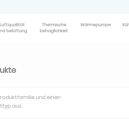
Luftqualität
Thermische
Wärmepumpe
Kü
nd belüftung
behaglichkeit
dukte
Produktfamilie und einen
ttyp aus.