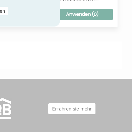
ren
PANASONIC
ilter entfernen
Anwenden (
0
)
SAMSUNG
OCOLD
TRANE
Erfahren sie mehr