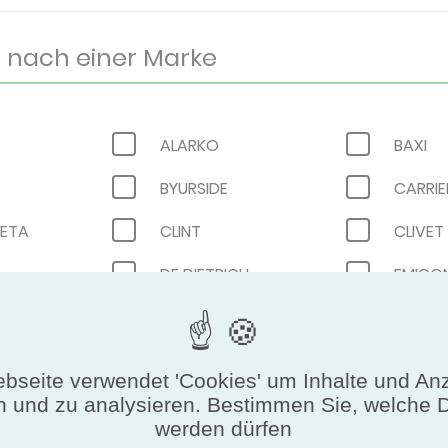
ALARKO
BAXI
BYURSIDE
CARRIE
NETA
CLINT
CLIVET
DE DIETRICH
OUP
GALLETTI
GENER
HITECSA
INTUIS
bseite verwendet 'Cookies' um Inhalte und An
O
KOSNER
KTK
n und zu analysieren. Bestimmen Sie, welche 
werden dürfen
MCQUAY
MDV