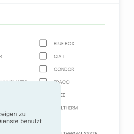
BLUE BOX
R
CIAT
CONDOR
EMICON INNOVATION AND COMFORT
ERACO
AL
GREE
ITALTHERM
zeigen zu
LG
Dienste benutzt
MHI THERMAL SYSTEMS