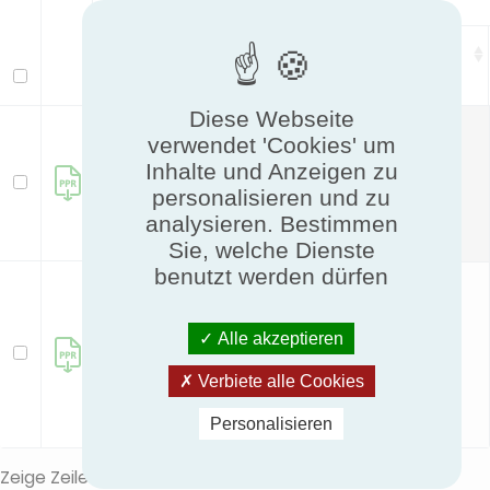
Detailed description file
Modell
Diese Webseite
VMI
verwendet 'Cookies' um
PUREVENT
Inhalte und Anzeigen zu
Download file
HYGRO
personalisieren und zu
analysieren. Bestimmen
new
Sie, welche Dienste
benutzt werden dürfen
VMI
PUREVENT
Alle akzeptieren
HYGRO+CO2
Download file
Verbiete alle Cookies
new
Personalisieren
Zeige Zeile 1 bis 2 von 2 Zeilen.