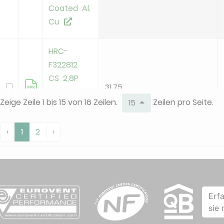
Coated Al.
Cu
HRC-
F322812
CS 2,8P
31.75
Hydrophilic
Zeige Zeile 1 bis 15 von 16 Zeilen.
Zeilen pro Seite.
15
Coated Al.
Cu
‹
1
2
›
HRC-
F322812
31.75
CS 4P Al
Cu
Erf
sie
HRC-