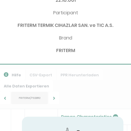
22.10.001
Participant
FRITERM TERMIK CIHAZLAR SAN. ve TIC A.S.
Brand
FRITERM
Hilfe
CSV-Export
PPR Herunterladen
Alle Daten Exportieren
FRITERM/F322812
Range Characteristics