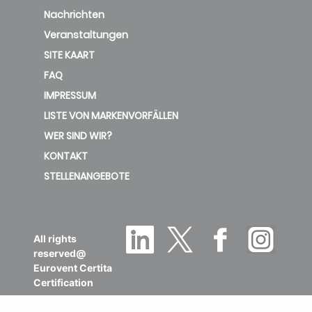
Cu
Nachrichten
Veranstaltungen
HRC-
SITE KAART
F322812 FS
FAQ
31.75
2,8P Al Cu
IMPRESSUM
LISTE VON MARKENVORFÄLLEN
WER SIND WIR?
HRC-
KONTAKT
F322812 FS
31.75
STELLENANGEBOTE
2,8P Cu
Cu
All rights
HRC-
reserved@
F322812 FS
Eurovent Certita
2,8P Epoxy
31.75
Certification
Coated Al.