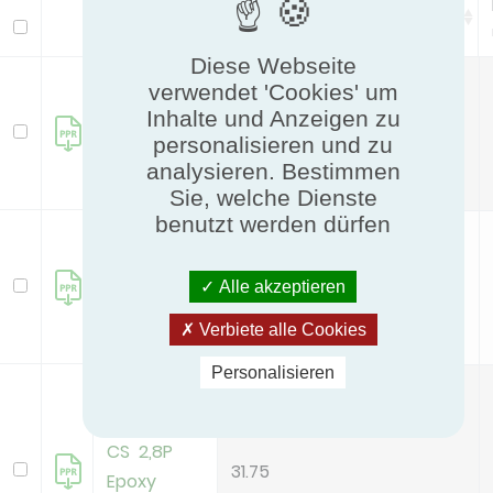
Pitch Height Supply Coil
Modell
mm
Diese Webseite
HRC-
verwendet 'Cookies' um
F322812
Inhalte und Anzeigen zu
31.75
CS 2,8P Al
personalisieren und zu
analysieren. Bestimmen
Cu
Sie, welche Dienste
benutzt werden dürfen
HRC-
F322812
31.75
Alle akzeptieren
CS 2,8P
Cu Cu
Verbiete alle Cookies
Personalisieren
HRC-
F322812
CS 2,8P
31.75
Epoxy