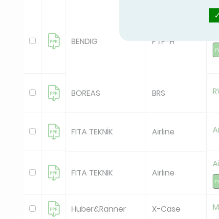
R
BENDIG
PTP-H
R
BOREAS
BRS
A
FITA TEKNİK
Airline
A
FITA TEKNİK
Airline
M
Huber&Ranner
X-Case