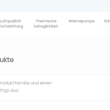
Luftqualität
Thermische
Wärmepumpe
Kü
nd belüftung
behaglichkeit
dukte
Produktfamilie und einen
ttyp aus.