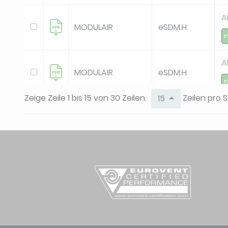
A
MODULAIR
eSDM.H
A
MODULAIR
eSDM.H
Zeige Zeile 1 bis 15 von 30 Zeilen.
Zeilen pro S
15
G
Pacific Ventilation
Geniox-1 H
G
Pacific Ventilation
Geniox-1 H