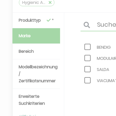
Hygienic Air Handlig Unit
Produkttyp
Marke
BENDIG
Bereich
MODULAI
Modellbezeichnung
SALDA
/
VIACLIMA
Zertifikatsnummer
Erweiterte
Suchkriterien