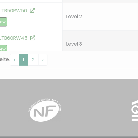
LTB50RW50
Level 2
new
LTB60RW45
Level 3
new
eite.
‹
1
2
›
X 66/60-2-RW
Level 2
X 66/60-3-RW
Level 1