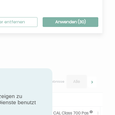
lter entfernen
Anwenden (
30
)
Alle
Durchsuchen Sie Ihre Ergebnisse
zeigen zu
Dienste benutzt
CAL Class -400 Pa
CAL Class 700 Pas
TBF C