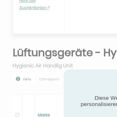
Hilfe bei
Suchkriterien ?
Lüftungsgeräte - Hy
Hygienic Air Handlig Unit
Hilfe
CSV-Export
PPR Herunterladen
Alle
Diese We
personalisiere
Marke
Bereich
M