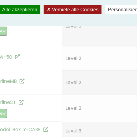
Alle akzeptieren
Verbiete alle Cookies
Personalisie
W50
Level 3
new
W-50
Level 2
irlineMB
Level 2
irlineST
Level 2
new
odel Box Y-CASE
Level 3