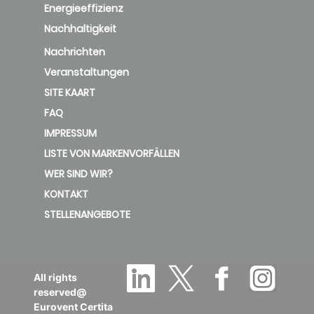
deleted
Energieeffizienz
Nachhaltigkeit
PDWA(3R)-1200-
Nachrichten
69.28
B
V-ECM
Veranstaltungen
SITE KAART
PDWA(3R)-1400-
FAQ
V-ECM
58.27
C
IMPRESSUM
deleted
LISTE VON MARKENVORFÄLLEN
WER SIND WIR?
PDWA(3R)-1600-
KONTAKT
V-ECM
47.73
C
STELLENANGEBOTE
deleted
PDWA(3R)-200-
75.11
B
All rights
V-ECM
reserved@
Eurovent Certita