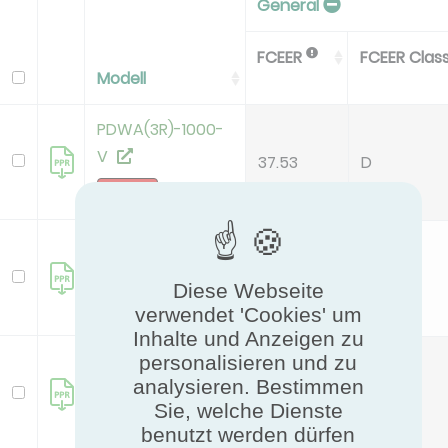
General
FCEER
FCEER Clas
Modell
PDWA(3R)-1000-
V
37.53
D
deleted
PDWA(3R)-1200-
V
31.84
D
Diese Webseite
deleted
verwendet 'Cookies' um
Inhalte und Anzeigen zu
PDWA(3R)-1400-
personalisieren und zu
analysieren. Bestimmen
V
35.18
D
Sie, welche Dienste
deleted
benutzt werden dürfen