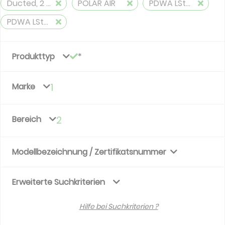
Ducted, 2 pipes, cooling and heating
POLAR AIR
PDWA LStat AMV Ducted
PDWA LStat ECM AMV Ducted
Produkttyp
Marke
1
Bereich
2
Modellbezeichnung / Zertifikatsnummer
Erweiterte Suchkriterien
Hilfe bei Suchkriterien ?