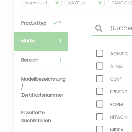
Non-ducted, 2 pipes, cooling and heating
KAYSUN
FANCOIL
Produkttyp
Marke
1
AERMEC
Bereich
1
ATISA
Modellbezeichnung
CLINT
/
EPIVENT
Zertifikatsnummer
FORM
Erweiterte
HITACHI
Suchkriterien
MIDEA