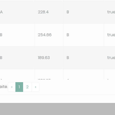
A
228.4
B
tru
B
254.66
B
tru
B
189.63
B
tru
A
282.25
A
tru
eite.
‹
1
2
›
A
250.9
B
tru