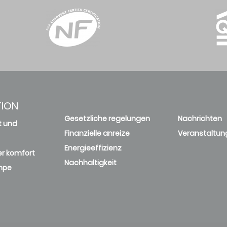
B
155.25
C
tru
B
161.64
B
tru
TION
A
236.23
B
tru
Gesetzliche regelungen
Nachrichten
t und
Finanzielle anreize
Veranstaltun
Energieeffizienz
r komfort
B
180.24
B
tru
Nachhaltigkeit
mpe
B
193.65
B
tru
B
150.74
C
tru