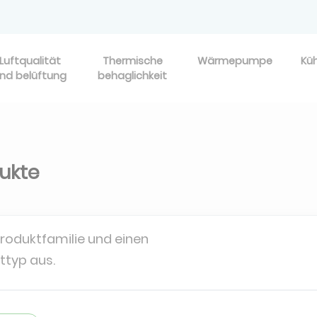
Luftqualität
Thermische
Wärmepumpe
Kü
nd belüftung
behaglichkeit
dukte
Produktfamilie und einen
ttyp aus.