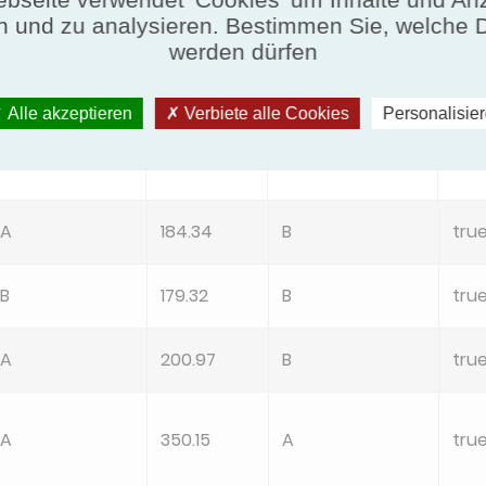
 Daten Exportieren
Durchs
n und zu analysieren. Bestimmen Sie, welche 
werden dürfen
Alle akzeptieren
Verbiete alle Cookies
Personalisie
FCEER Class
FCCOP
FCCOP Class
Var
A
184.34
B
tru
B
179.32
B
tru
A
200.97
B
tru
A
350.15
A
tru