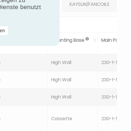
KAYSUN/FANCOILS
uchen Sie Ihre Ergebnisse
Dienste benutzt
ren
iable Speed Fan
Mounting Base
Main Power 
e
High Wall
230-1-50
e
High Wall
230-1-50
e
High Wall
230-1-50
e
Cassette
230-1-50