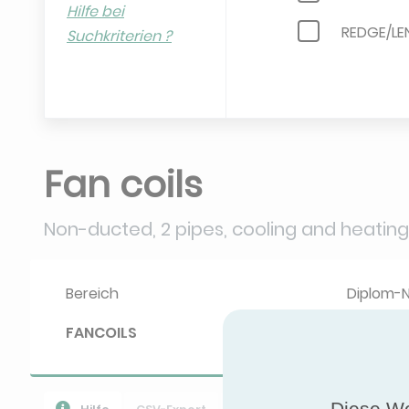
Hilfe bei
REDGE/L
Suchkriterien ?
TRANE
YORK
Fan coils
Non-ducted, 2 pipes, cooling and heating
Bereich
Diplom-
FANCOILS
18.07.01
Diese We