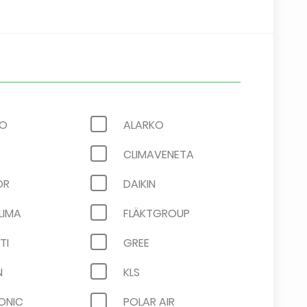
LO
ALARKO
CLIMAVENETA
OR
DAIKIN
LIMA
FLÄKTGROUP
TI
GREE
N
KLS
ONIC
POLAR AIR