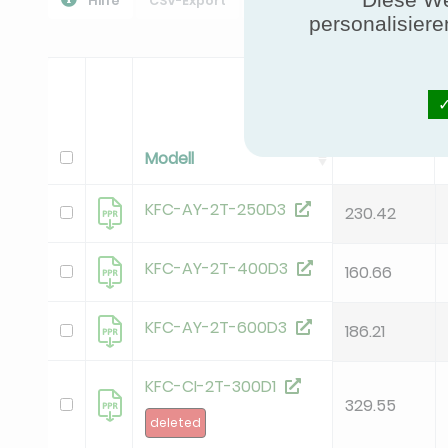
Hilfe
CSV-Export
PPR Herunterladen
Alle
personalisiere
General
FCEER
Modell
KFC-AY-2T-250D3
230.42
KFC-AY-2T-400D3
160.66
KFC-AY-2T-600D3
186.21
KFC-CI-2T-300D1
329.55
deleted