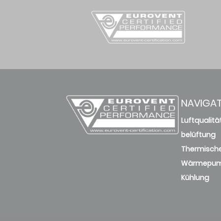
KFC-CIS-2T-1200D3
135.05
new
KFC-CIS-2T-1500D2
136.83
deleted
KFC-CIS-2T-600D2
NAVIGA
197.36
deleted
Luftqualitä
belüftung
KFC-CIS-2T-950D2
Thermische
150.7
deleted
Wärmepu
Kühlung
KFC-PD-2T-1000D3
179.41
KFC-PD-2T-1400D3
141.37