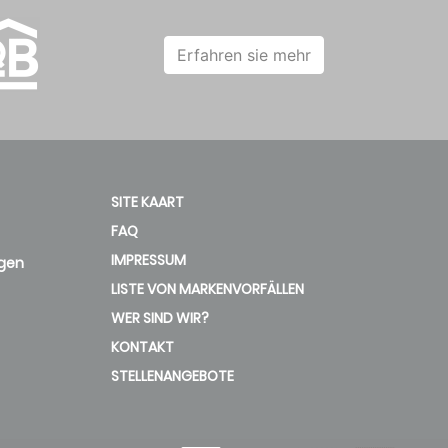
e
Cassette
230-1-50
Erfahren sie mehr
e
Cassette
230-1-50
SITE KAART
e
Cassette
230-1-50
FAQ
IMPRESSUM
gen
LISTE VON MARKENVORFÄLLEN
e
Cassette
230-1-50
WER SIND WIR?
KONTAKT
STELLENANGEBOTE
e
Built-in Horizontal
230-1-50
e
Built-in Horizontal
230-1-50