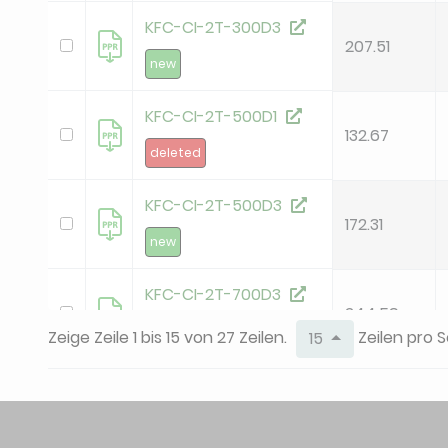
KFC-CI-2T-300D3
207.51
new
KFC-CI-2T-500D1
132.67
deleted
KFC-CI-2T-500D3
172.31
new
KFC-CI-2T-700D3
244.59
new
Zeige Zeile 1 bis 15 von 27 Zeilen.
Zeilen pro S
15
KFC-CIS-2T-1000D3
189.87
new