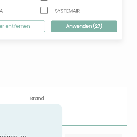
NA
SYSTEMAIR
VENTILCLIMA
lter entfernen
Anwenden (
27
)
Brand
KAYSUN
zeigen zu