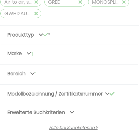
Air to air, split, reversible (≤ 12 kW)
GREE
MONOSPLITS
GWH12AUCXB-K6DNA1A
Produkttyp
Marke
1
Bereich
1
Modellbezeichnung / Zertifikatsnummer
Erweiterte Suchkriterien
Hilfe bei Suchkriterien ?