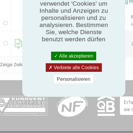
Standard Cooling/Cooling P
verwendet 'Cookies' um
Inhalte und Anzeigen zu
Pc
EER
personalisieren und zu
Modell
analysieren. Bestimmen
kW
Sie, welche Dienste
GWH12AUCXB-
benutzt werden dürfen
3.5
3.55
K6DNA1A
Alle akzeptieren
Zeige Zeile 1 bis 1 von 1 Zeile.
Verbiete alle Cookies
Personalisieren
Erf
sie