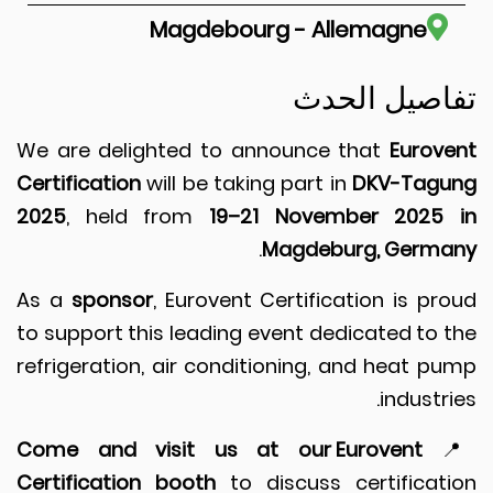
Magdebourg - Allemagne
تفاصيل الح
We are delighted to announce that
Eurov
Certification
will be taking part in
DKV-Tag
2025
, held from
19–21 November 2025
.
Magdeburg, Germ
As a
sponsor
, Eurovent Certification is pr
to support this leading event dedicated to 
refrigeration, air conditioning, and heat p
industri
Come and visit us at our Eurovent

Certification booth
to discuss certificat