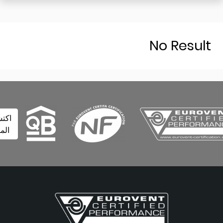
No Resu
اكتشف
المزيد